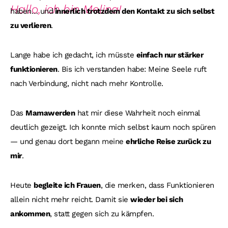
Hallo, ich bin Melina!
haben… und
innerlich trotzdem den Kontakt zu sich selbst
zu verlieren
.
Lange habe ich gedacht, ich müsste
einfach nur stärker
funktionieren
. Bis ich verstanden habe: Meine Seele ruft
nach Verbindung, nicht nach mehr Kontrolle.
Das
Mamawerden
hat mir diese Wahrheit noch einmal
deutlich gezeigt. Ich konnte mich selbst kaum noch spüren
— und genau dort begann meine
ehrliche Reise zurück zu
mir
.
Heute
begleite ich Frauen
, die merken, dass Funktionieren
allein nicht mehr reicht. Damit sie
wieder bei sich
ankommen
, statt gegen sich zu kämpfen.